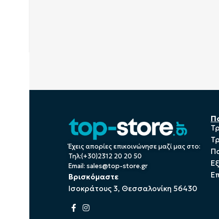
Π
Τ
Τ
Έχεις απορίες επικοινώνησε μαζί μας στο:
Πο
Τηλ:(+30)2312 20 20 50
Ε
Email:
sales@top-store.gr
Επ
Βρισκόμαστε
Ισοκράτους 3, Θεσσαλονίκη 56430