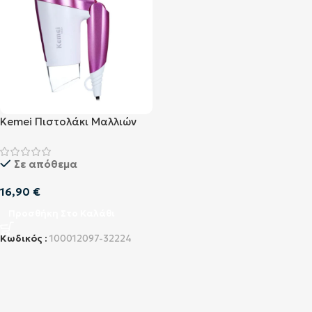
Kemei Πιστολάκι Μαλλιών
KM-6833 Ροζ
Σε απόθεμα
16,90
€
Προσθήκη Στο Καλάθι
Κωδικός :
100012097-32224