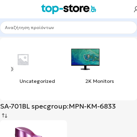
δα
Προϊόντα με ετικέτα “SA-701BL specgroup:MPN-KM-6833”
Uncategorized
2K Monitors
SA-701BL specgroup:MPN-KM-6833