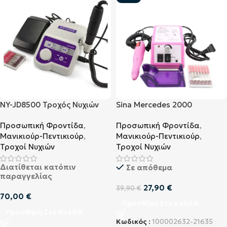
NY-JD8500 Τροχός Νυχιών
Sina Mercedes 2000
Λευκός
Επαγγελματικός Τροχός
Προσωπική Φροντίδα
,
Προσωπική Φροντίδα
,
Νυχιών Ροζ
Μανικιούρ-Πεντικιούρ
,
Μανικιούρ-Πεντικιούρ
,
Τροχοί Νυχιών
Τροχοί Νυχιών
Διατίθεται κατόπιν
Σε απόθεμα
παραγγελίας
27,90
€
39,90
€
70,00
€
Προσθήκη Στο Καλάθι
Προσθήκη Στο Καλάθι
Κωδικός :
100002632-21635