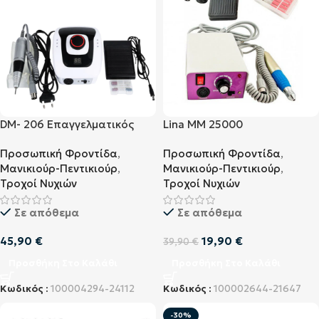
DM- 206 Επαγγελματικός
Lina MM 25000
Τροχός Νυχιών Λευκό
Επαγγελματικός Τροχός
Προσωπική Φροντίδα
,
Προσωπική Φροντίδα
,
Νυχιών Φούξια (HF-1038A)
Μανικιούρ-Πεντικιούρ
,
Μανικιούρ-Πεντικιούρ
,
Τροχοί Νυχιών
Τροχοί Νυχιών
Σε απόθεμα
Σε απόθεμα
45,90
€
19,90
€
39,90
€
Προσθήκη Στο Καλάθι
Προσθήκη Στο Καλάθι
Κωδικός :
100004294-24112
Κωδικός :
100002644-21647
-30%