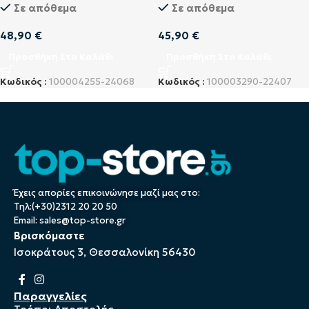
Σε απόθεμα
Σε απόθεμα
48,90
€
45,90
€
Προσθήκη Στο Καλάθι
Προσθήκη Στο Καλάθι
Κωδικός :
100004255-24068
Κωδικός :
100003290-22407
Έχεις απορίες επικοινώνησε μαζί μας στο:
Τηλ:(+30)2312 20 20 50
Email:
sales@top-store.gr
Βρισκόμαστε
Ισοκράτους 3, Θεσσαλονίκη 56430
Παραγγελίες