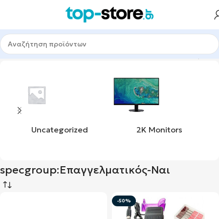
λίδα
Προϊόντα με ετικέτα “specgroup:Επαγγελματικός-Ναι”
Uncategorized
2K Monitors
specgroup:Επαγγελματικός-Ναι
-50%