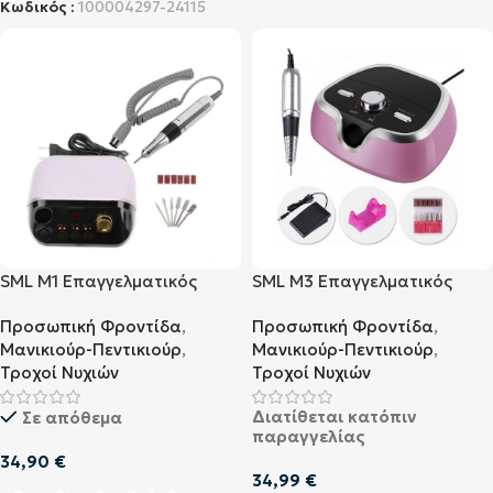
Κωδικός :
100004297-24115
SML M1 Επαγγελματικός
SML M3 Επαγγελματικός
Τροχός Νυχιών Rose Gold
Τροχός Νυχιών Ροζ
Προσωπική Φροντίδα
,
Προσωπική Φροντίδα
,
35000rpm με Πεντάλ 35W
Μανικιούρ-Πεντικιούρ
,
Μανικιούρ-Πεντικιούρ
,
Τροχοί Νυχιών
Τροχοί Νυχιών
Διατίθεται κατόπιν
Σε απόθεμα
παραγγελίας
34,90
€
34,99
€