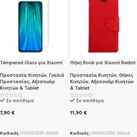
Tempered Glass για Xiaomi
Θήκη Book για Xiaomi Redmi
Redmi Note 8 Pro
Note 8 Pro Κόκκινο
Προστασία Κινητών
,
Γυαλιά
Προστασία Κινητών
,
Θήκες
Προστασίας
,
Αξεσουάρ
Κινητών
,
Αξεσουάρ Κινητών
Κινητών & Tablet
& Tablet
Σε απόθεμα
Σε απόθεμα
7,90
€
11,90
€
Προσθήκη Στο Καλάθι
Προσθήκη Στο Καλάθι
Κωδικός :
100002319-20635
Κωδικός :
100002330-20646