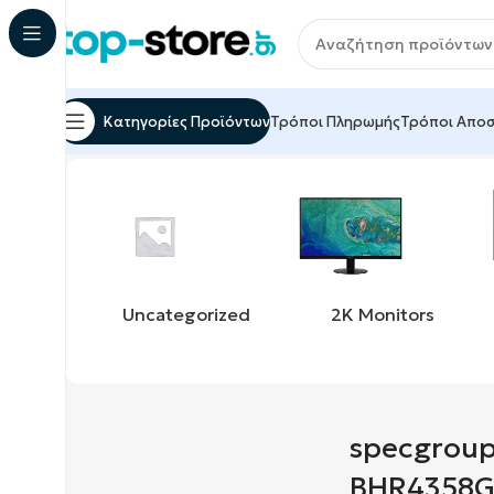
Κατηγορίες Προϊόντων
Τρόποι Πληρωμής
Τρόποι Απο
Αρχική σελίδα
Προϊόντα με ετικέτα “specgroup:M
Uncategorized
2K Monitors
specgrou
BHR4358G