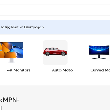
στολής
Πολιτική Επιστροφών
PN-BHR4358GL”
4K Monitors
Auto-Moto
Curved Mo
p:MPN-
L