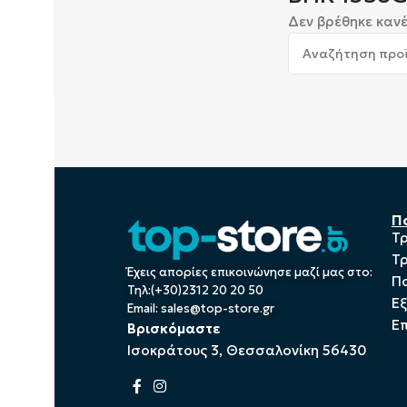
Δεν βρέθηκε κανέ
Π
Τ
Τ
Έχεις απορίες επικοινώνησε μαζί μας στο:
Πο
Τηλ:(+30)2312 20 20 50
Ε
Email:
sales@top-store.gr
Επ
Βρισκόμαστε
Ισοκράτους 3, Θεσσαλονίκη 56430