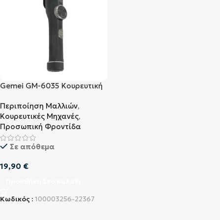
Gemei GM-6035 Κουρευτική
Μηχανή
Περιποίηση Μαλλιών
,
Κουρευτικές Μηχανές
,
Προσωπική Φροντίδα
Σε απόθεμα
19,90
€
Προσθήκη Στο Καλάθι
Κωδικός :
100003256-22367