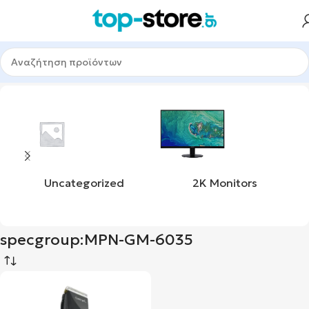
ική σελίδα
Προϊόντα με ετικέτα “specgroup:MPN-GM-6035”
Uncategorized
2K Monitors
specgroup:MPN-GM-6035