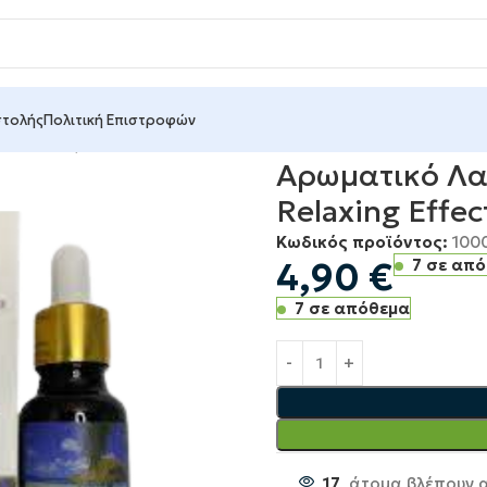
στολής
Πολιτική Επιστροφών
e
Ιονιστές – Αρωματοθεραπεία
Αρωματικό Λαδάκι Ωκεανός –
Αρωματικό Λαδ
Relaxing Effe
Κωδικός προϊόντος:
100
4,90
€
7 σε απ
7 σε απόθεμα
17
άτομα βλέπουν α