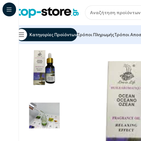
Κατηγορίες Προϊόντων
Τρόποι Πληρωμής
Τρόποι Απο
Αρχική σελίδα
Smart Tech & Gadgets
Smarthom