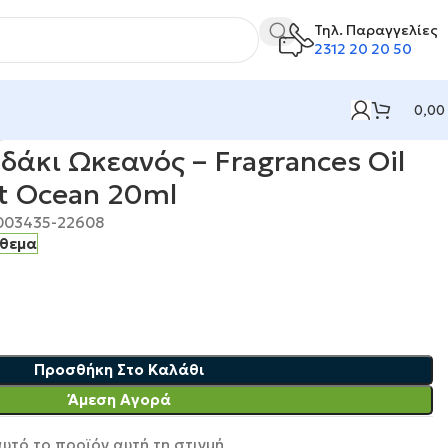
Τηλ. Παραγγελίες
2312 20 20 50
0,00
 Fragrances Oil Relaxing Effect Ocean 20ml
άκι Ωκεανός – Fragrances Oil
ct Ocean 20ml
003435-22608
όθεμα
Προσθήκη Στο Καλάθι
Άμεση Αγορά
υτό το προϊόν αυτή τη στιγμή