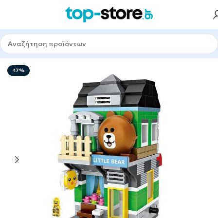
Αρχική σελίδα
Παιχνίδια
Τουβλάκια
-17%