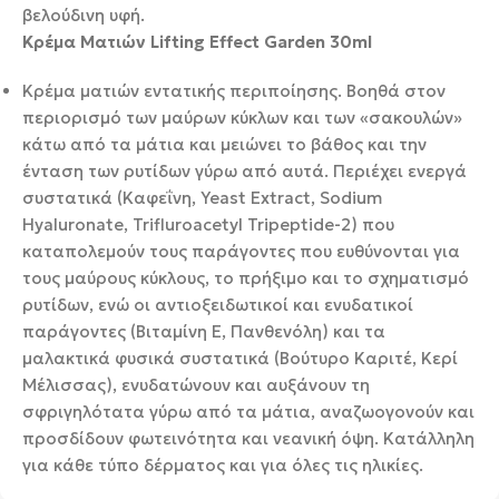
βελούδινη υφή.
Κρέμα Ματιών Lifting Effect Garden 30ml
Κρέμα ματιών εντατικής περιποίησης. Βοηθά στον
περιορισμό των μαύρων κύκλων και των «σακουλών»
κάτω από τα μάτια και μειώνει το βάθος και την
ένταση των ρυτίδων γύρω από αυτά. Περιέχει ενεργά
συστατικά (Καφεΐνη, Yeast Extract, Sodium
Hyaluronate, Trifluroacetyl Tripeptide-2) που
καταπολεμούν τους παράγοντες που ευθύνονται για
τους μαύρους κύκλους, το πρήξιμο και το σχηματισμό
ρυτίδων, ενώ οι αντιοξειδωτικοί και ενυδατικοί
παράγοντες (Βιταμίνη Ε, Πανθενόλη) και τα
μαλακτικά φυσικά συστατικά (Βούτυρο Καριτέ, Κερί
Μέλισσας), ενυδατώνουν και αυξάνουν τη
σφριγηλότατα γύρω από τα μάτια, αναζωογονούν και
προσδίδουν φωτεινότητα και νεανική όψη. Κατάλληλη
για κάθε τύπο δέρματος και για όλες τις ηλικίες.