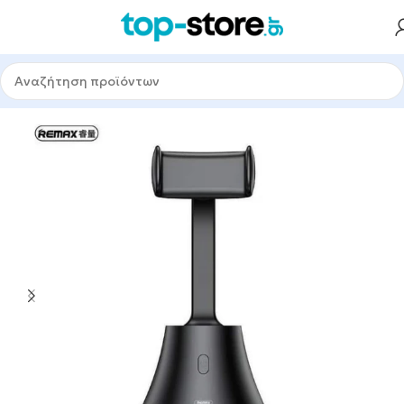
Αρχική σελίδα
Smart Tech & Gadgets
Εικόνα
Gimbals