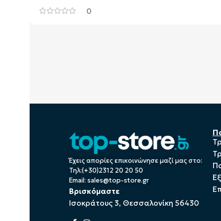
0
Π
Τ
Τ
Έχεις απορίες επικοινώνησε μαζί μας στο:
Πο
Τηλ:(+30)2312 20 20 50
Ε
Email:
sales@top-store.gr
Επ
Βρισκόμαστε
Ισοκράτους 3, Θεσσαλονίκη 56430