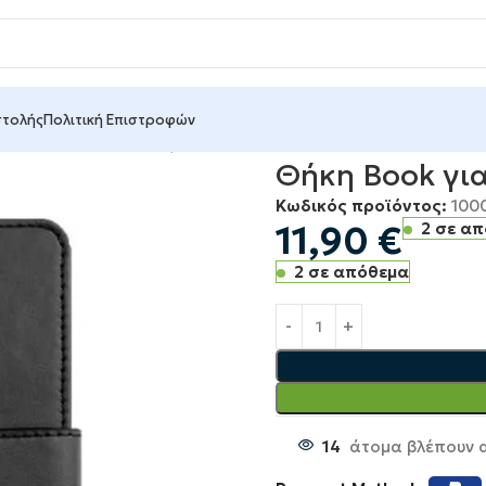
στολής
Πολιτική Επιστροφών
ασία Κινητών
Θήκες Κινητών
Θήκη Book για Xiaomi Redmi
Θήκη Book γι
Κωδικός προϊόντος:
100
11,90
€
2 σε α
2 σε απόθεμα
14
άτομα βλέπουν α