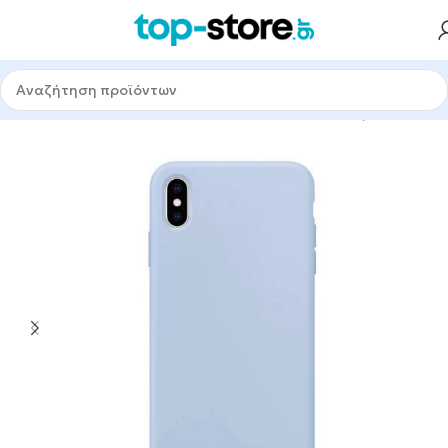
άρ Κινητών & Tablet
Προστασία Κινητών
Θήκες Κινητών