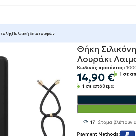
στολής
Πολιτική Επιστροφών
ασία Κινητών
Θήκες Κινητών
Θήκη Σιλικόνης για iPhone 
Θήκη Σιλικόν
Λουράκι Λαιμ
Κωδικός προϊόντος:
100
14,90
€
1 σε α
1 σε απόθεμα
17
άτομα βλέπουν α
Payment Methods: