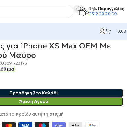
Τηλ. Παραγγελίες
2312 20 20 50
0,00
XS Max OEM Με Λουράκι Λαιμού Μαύρo
ης για iPhone XS Max OEM Με
ού Μαύρo
003891-23173
πόθεμα
Προσθήκη Στο Καλάθι
Άμεση Αγορά
υτό το προϊόν αυτή τη στιγμή