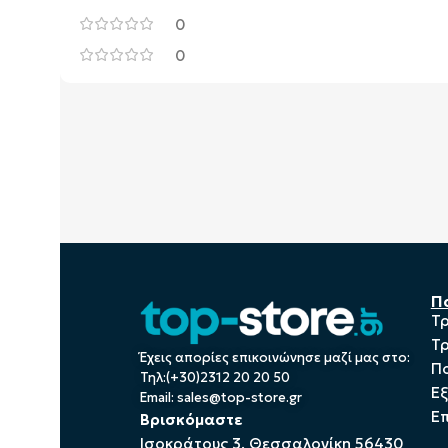
0
0
Π
Τ
Τ
Έχεις απορίες επικοινώνησε μαζί μας στο:
Πο
Τηλ:(+30)2312 20 20 50
Ε
Email:
sales@top-store.gr
Επ
Βρισκόμαστε
Ισοκράτους 3, Θεσσαλονίκη 56430