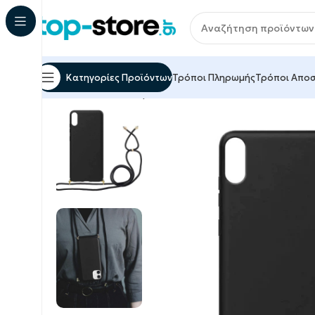
Κατηγορίες Προϊόντων
Τρόποι Πληρωμής
Τρόποι Απο
Αρχική σελίδα
Αξεσουάρ Κινητών & Tablet
Προστ