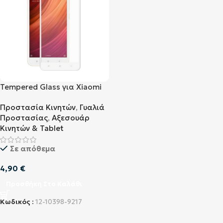
Tempered Glass για Xiaomi
Redmi Note 5A / 5A Prime
Προστασία Κινητών
,
Γυαλιά
Full Λευκό
Προστασίας
,
Αξεσουάρ
Κινητών & Tablet
Σε απόθεμα
4,90
€
Προσθήκη Στο Καλάθι
Κωδικός :
12-10398-9217