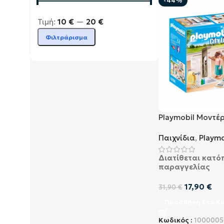
-44%
Τιμή:
10 €
—
20 €
Φιλτράρισμα
Playmobil Μοντέ
(9268)
Παιχνίδια
,
Playmo
Διατίθεται κατό
παραγγελίας
17,90
€
31,90
€
Προσθήκη Στο Κ
Κωδικός :
1000005