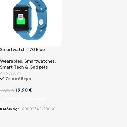
Smartwatch T70 Blue
Wearables
,
Smartwatches
,
Smart Tech & Gadgets
Σε απόθεμα
19,90
€
49,90
€
Προσθήκη Στο Καλάθι
Κωδικός :
100002342-20660