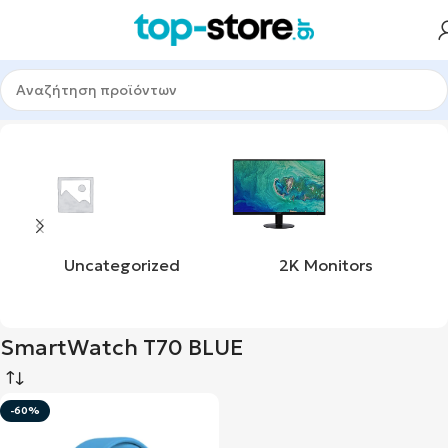
Αρχική σελίδα
Προϊόν product_mpn
SmartWatch T70 BLUE
Uncategorized
2K Monitors
SmartWatch T70 BLUE
-60%