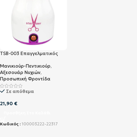
TSB-003 Eπαγγελματικός
Αποστειρωτής Χαλαζία
Μανικιούρ-Πεντικιούρ
,
100W Ροζ
Αξεσουάρ Νυχιών
,
Προσωπική Φροντίδα
Σε απόθεμα
21,90
€
Προσθήκη Στο Καλάθι
Κωδικός :
100003222-22317