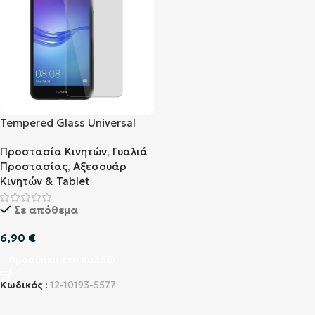
Tempered Glass Universal
για Οθόνη 6″ Ιντσών
Προστασία Κινητών
,
Γυαλιά
Προστασίας
,
Αξεσουάρ
Κινητών & Tablet
Σε απόθεμα
6,90
€
Προσθήκη Στο Καλάθι
Κωδικός :
12-10193-5577