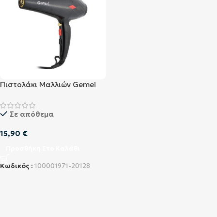
Πιστολάκι Μαλλιών Gemei
GM-1767
Σε απόθεμα
15,90
€
Προσθήκη Στο Καλάθι
Κωδικός :
100001971-20128