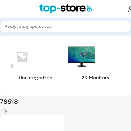
Αρχική σελίδα
Προϊόν product_sku
78618
Uncategorized
2K Monitors
78618