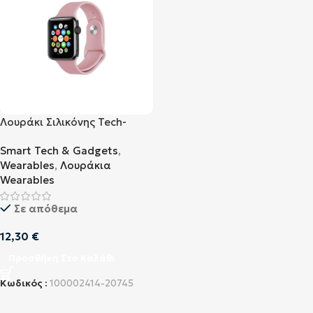
Λουράκι Σιλικόνης Tech-
Protect Sport για Apple
Smart Tech & Gadgets
,
Watch 38mm / 40mm Ροζ
Wearables
,
Λουράκια
Wearables
Σε απόθεμα
12,30
€
Προσθήκη Στο Καλάθι
Κωδικός :
100002414-20745