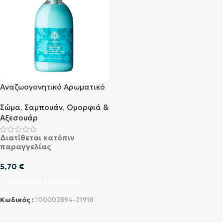
Αναζωογονητικό Αρωματικό
Αφρόλουτρο Garden
Σώμα
,
Σαμπουάν
,
Ομορφιά &
Refreshing Shower Cream
Αξεσουάρ
Ocean Wave & White Lilly
1000ml
Διατίθεται κατόπιν
παραγγελίας
5,70
€
Προσθήκη Στο Καλάθι
Κωδικός :
100002894-21918