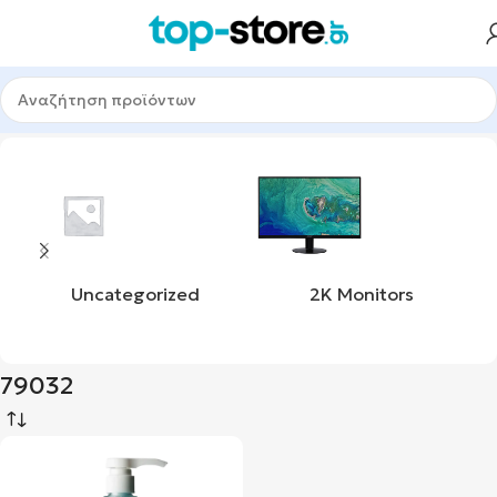
Αρχική σελίδα
Προϊόν product_sku
79032
Uncategorized
2K Monitors
79032