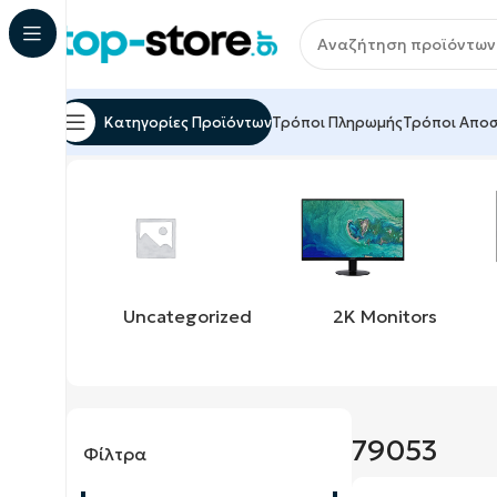
Κατηγορίες Προϊόντων
Τρόποι Πληρωμής
Τρόποι Απο
Αρχική σελίδα
Προϊόν product_sku
79053
Εμφάνισ
Uncategorized
2K Monitors
79053
Φίλτρα