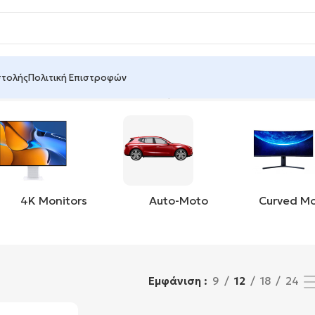
στολής
Πολιτική Επιστροφών
η του μοναδικού αποτελέσματος
4K Monitors
Auto-Moto
Curved Mo
Εμφάνιση
9
12
18
24