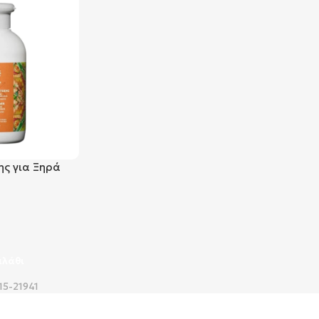
ς για Ξηρά
α Μαλλιά
er Dry &
200ml
αλάθι
15-21941