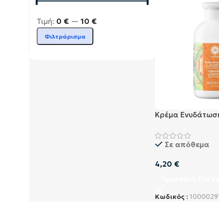
Τιμή:
0 €
—
10 €
Φιλτράρισμα
Κρέμα Ενυδάτωση
και Αφυδατωμέν
Garden Condition
Σε απόθεμα
Dehydrated Hair 
4,20
€
Προσθήκη Στο Κ
Κωδικός :
1000029