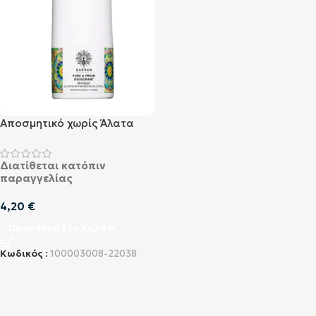
Αποσμητικό χωρίς Άλατα
Αλουμινίου, Parabens και
Οινόπνευμα Garden Pure &
Διατίθεται κατόπιν
Fresh Deodorant Roll-On
παραγγελίας
50ml
4,20
€
Προσθήκη Στο Καλάθι
Κωδικός :
100003008-22038