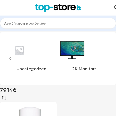
Αρχική σελίδα
Προϊόν product_sku
79146
Uncategorized
2K Monitors
79146