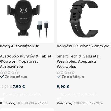
Βάση Αυτοκινήτου με
Λουράκι Σιλικόνης 22mm για
Ασύρματη Φόρτιση
Huawei GT / GT2 / Gear S3 /
Αξεσουάρ Κινητών & Tablet
,
Smart Tech & Gadgets
,
InnovaGoods (V0103067)
Amazfit Stratos Μαύρο
Φόρτιση
,
Φορτιστές
Wearables
,
Λουράκια
Αυτοκινήτου
Wearables
Σε απόθεμα
Σε απόθεμα
7,90
€
9,90
€
19,90
€
Προσθήκη Στο Καλάθι
Προσθήκη Στο Καλάθι
Κωδικός :
100003983-23299
Κωδικός :
100011953-32024