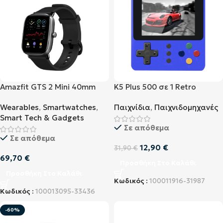
Amazfit GTS 2 Mini 40mm
K5 Plus 500 σε 1 Retro
Smartwatch Midnight Black
Παιχνιδομηχανή
Wearables
,
Smartwatches
,
Παιχνίδια
,
Παιχνιδομηχανές
(W2018OV1N)
Smart Tech & Gadgets
Σε απόθεμα
Σε απόθεμα
12,90
€
31,90
€
69,70
€
Προσθήκη Στο Καλάθι
Προσθήκη Στο Καλάθι
Κωδικός :
100011916-31987
Κωδικός :
100013095-33436
-60%