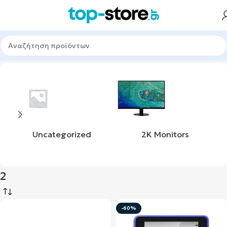
Αρχική σελίδα
Προϊόν rating_count
2
Uncategorized
2K Monitors
2
-60%