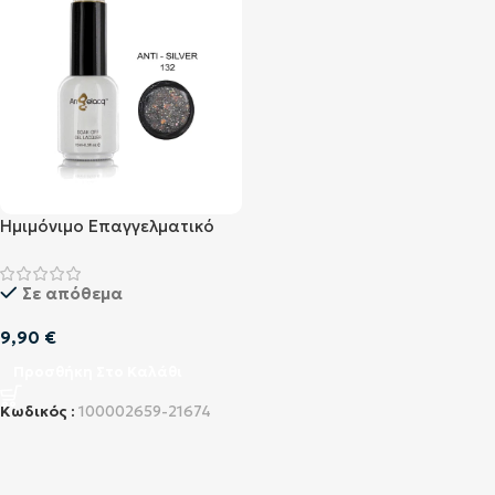
Ημιμόνιμο Επαγγελματικό
Βερνίκι Angelacq 15ML –
0.5FL.OZ ANTI Silver 132
Σε απόθεμα
9,90
€
Προσθήκη Στο Καλάθι
Κωδικός :
100002659-21674