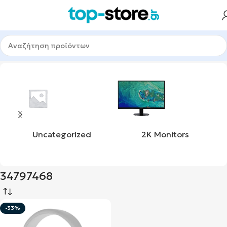
Αρχική σελίδα
Προϊόν upc
34797468
Uncategorized
2K Monitors
34797468
-33%