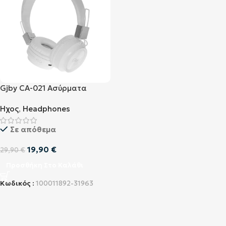
Gjby CA-021 Ασύρματα
Ακουστικά Bluetooth Λευκό
Ήχος
,
Headphones
Σε απόθεμα
19,90
€
29,90
€
Προσθήκη Στο Καλάθι
Κωδικός :
100011892-31963