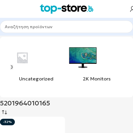
Αρχική σελίδα
Προϊόν upc
5201964010165
Uncategorized
2K Monitors
5201964010165
-32%