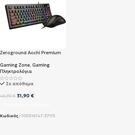
Zeroground Aochi Premium
Gaming Set (KB-1800GUMS)
Gaming Zone
,
Gaming
Πληκτρολόγια
Σε απόθεμα
31,90
€
46,90
€
Προσθήκη Στο Καλάθι
Κωδικός :
100016147-37115