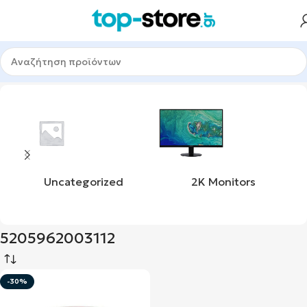
Αρχική σελίδα
Προϊόν upc
5205962003112
Uncategorized
2K Monitors
5205962003112
-30%