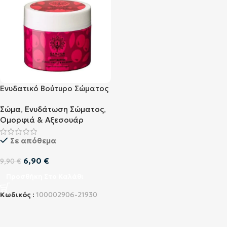
Ενυδατικό Βούτυρο Σώματος
Garden Body Butter Fruits &
Σώμα
,
Ενυδάτωση Σώματος
,
Bilberry 200ml
Ομορφιά & Αξεσουάρ
Σε απόθεμα
6,90
€
9,90
€
Προσθήκη Στο Καλάθι
Κωδικός :
100002906-21930