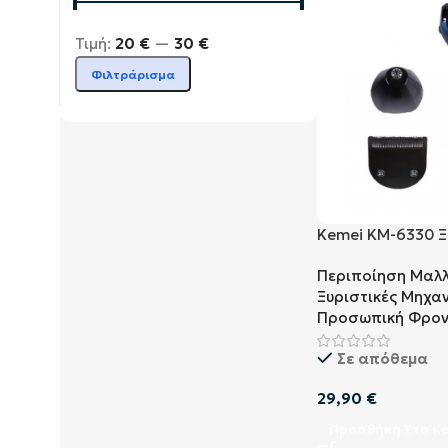
Τιμή:
20 €
—
30 €
Φιλτράρισμα
Kemei KM-6330 Ξ
Μηχανή & Trimm
Περιποίηση Μαλ
Ξυριστικές Μηχα
Προσωπική Φρον
Σε απόθεμα
29,90
€
Προσθήκη Στο Κ