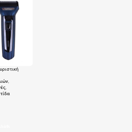
υριστική
er
λιών
,
νές
,
τίδα
αλάθι