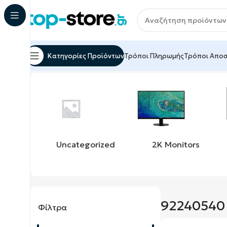
Κατηγορίες Προϊόντων
Τρόποι Πληρωμής
Τρόποι Απο
Αρχική σελίδα
Προϊόν upc
92240540
Εμφάνιση του
Uncategorized
2K Monitors
92240540
Φίλτρα