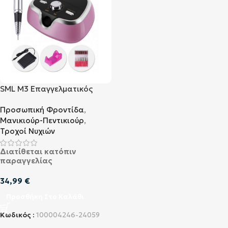
SML M3 Επαγγελματικός
Τροχός Νυχιών Ροζ
Προσωπική Φροντίδα
,
35000rpm με Πεντάλ 35W
Μανικιούρ-Πεντικιούρ
,
Τροχοί Νυχιών
Διατίθεται κατόπιν
παραγγελίας
34,99
€
Προσθήκη Στο Καλάθι
Κωδικός :
100004246-24059