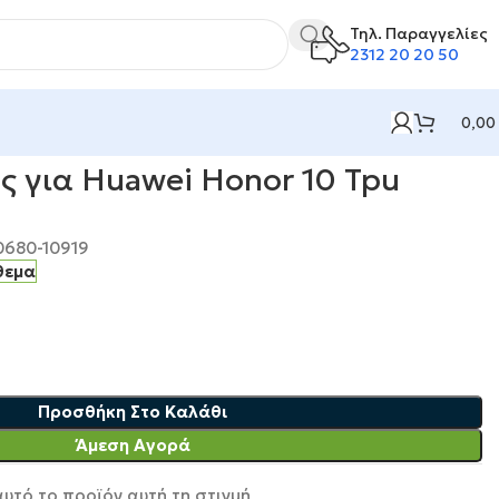
Τηλ. Παραγγελίες
2312 20 20 50
0,00
Honor 10 Tpu Διάφανο
ς για Huawei Honor 10 Tpu
0680-10919
θεμα
Προσθήκη Στο Καλάθι
Άμεση Αγορά
υτό το προϊόν αυτή τη στιγμή