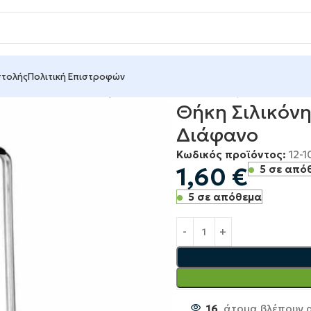
στολής
Πολιτική Επιστροφών
ασία Κινητών
Θήκες Κινητών
Θήκη Σιλικόνης για Huawei 
Θήκη Σιλικόνη
Διάφανο
Κωδικός προϊόντος:
12-1
1,60
€
5 σε από
5 σε απόθεμα
16
άτομα βλέπουν α