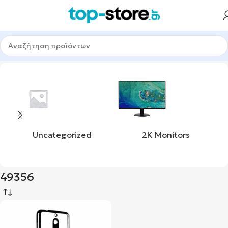
Αρχική σελίδα
Προϊόν product_sku
49356
Uncategorized
2K Monitors
49356