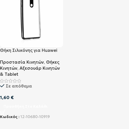
Θήκη Σιλικόνης για Huawei
Honor 10 Tpu Διάφανο
Προστασία Κινητών
,
Θήκες
Κινητών
,
Αξεσουάρ Κινητών
& Tablet
Σε απόθεμα
1,60
€
Προσθήκη Στο Καλάθι
Κωδικός :
12-10680-10919